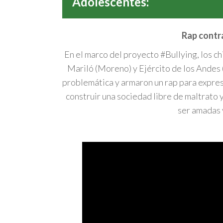
Adolescentes:
Rap contra
En el marco del proyecto #Bullying, los c
Mariló (Moreno) y Ejército de los Andes 
problemática y armaron un rap para expresa
construir una sociedad libre de maltrato
ser amadas 