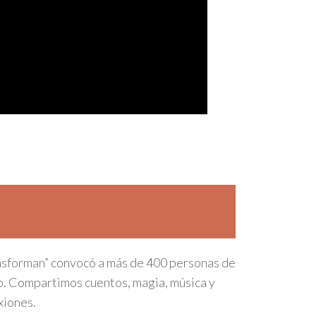
nsforman” convocó a más de 400 personas de
do. Compartimos cuentos, magia, música y
xiones.