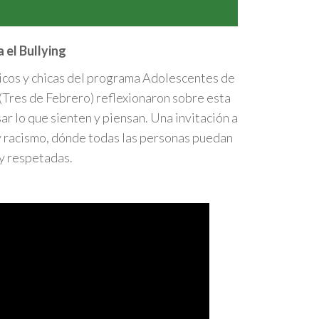
 el Bullying
hicos y chicas del programa Adolescentes de
(Tres de Febrero) reflexionaron sobre esta
r lo que sienten y piensan. Una invitación a
 y racismo, dónde todas las personas puedan
y respetadas.