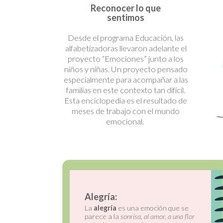
Reconocer lo que
sentimos
Desde el programa Educación, las
alfabetizadoras llevaron adelante el
proyecto “Emociones” junto a los
niños y niñas. Un proyecto pensado
especialmente para acompañar a las
familias en este contexto tan difícil.
Esta enciclopedia es el resultado de
meses de trabajo con el mundo
emocional.
Enojo:
moción que se
Se parece a la
furia
. Tiene olor a
 un
vacío
.
fuego, sabor amargo y color rojo.