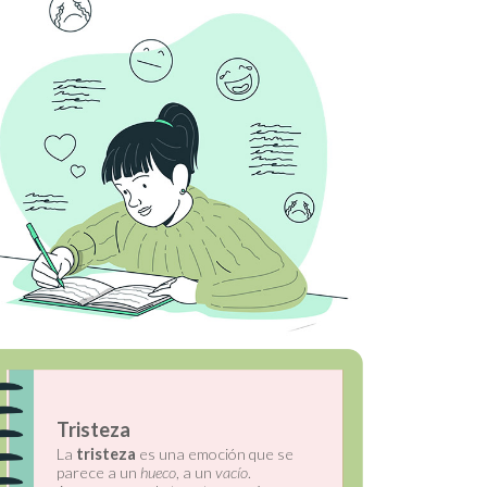
Calma
La
calma
se parece a una
flor
, a un
abrazo
y a un
suspiro
. Está