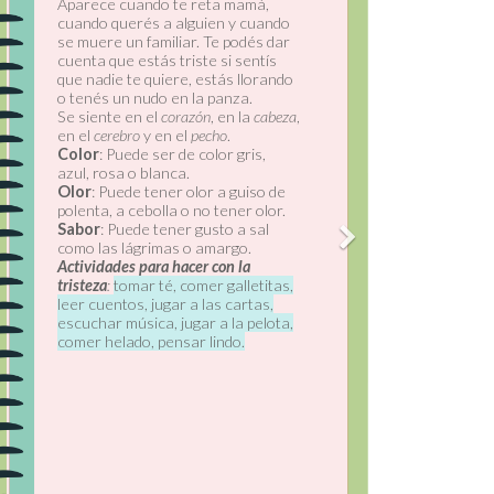
acompañada por la relajación y el
alivio. Se siente en todo el cuerpo.
La cara se relaja, los brazos y las
piernas se ablandan.
Color
: puede ser verde, violeta,
azul o blanca.
Sonido
: suena “ahh” como un
suspiro o como la expresión
cuando ves algo lindo o tierno.
Sentimos calma cuando:
Jugamos, tomamos agua, andamos
en bicicleta, nos damos un baño
con agua caliente, miramos una
película, dibujamos, recibimos
afecto, escuchamos música.