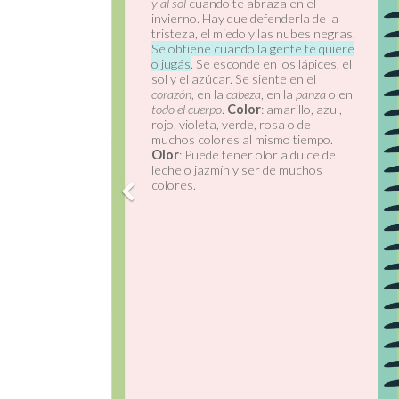
eta mamá,
Provoca sensación de dolor. Es
ien y cuando
bueno si me deja aclarar las cosas y
 Te podés dar
me ayuda a defenderme, pero malo si
te si sentís
me violenta.
estás llorando
Se siente en todo el cuerpo. La cara
a panza.
se pone colorada, arrugada y fea, los
ón
, en la
cabeza
,
dientes se aprietan. El cuerpo se
echo
.
pone fuerte. Dan ganas de tirar las
olor gris,
cosas, romper algo o golpear.
Color
: Rojo, amarillo, marrón o
or a guiso de
negro
o tener olor.
Sonido
: Puede sonar “RRR” o “GRR”
usto a sal
¿Cuándo sentimos enojo?
amargo.
Cuando no podemos hacer la tarea,
r con la
nos molestan, no podemos salir a
er galletitas,
jugar, alguien no quiere ser nuestro
las cartas,
amigo/a, estamos en cuarentena, no
r a la pelota,
podemos salir a la plaza, no nos
 lindo.
dejan dormir, nos pegan, nos dicen
cosas que no nos gustan, no nos
prestan el celular.
Recomendaciones para manejar el
enojo:
Hablarlo con alguien de confianza,
cambiar de aire, lavarse la cara,
abrazar al gato, respirar, buscar
abrazos, llorar, comer chocolates,